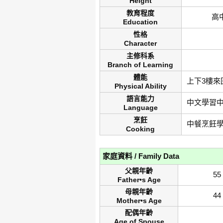
Height
教育程度
高
Education
性格
Character
主修科系
Branch of Learning
體能
上下3樓來
Physical Ability
語言能力
中文學習
Language
烹飪
中餐烹飪
Cooking
家庭資料 / Family Data
父親年齡
55
Father•s Age
母親年齡
44
Mother•s Age
配偶年齡
Age of Spouse