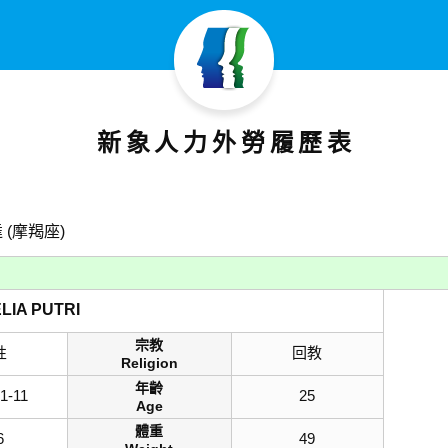
新象人力外勞履歷表
 (摩羯座)
ELIA PUTRI
宗教
性
回教
Religion
年齡
1-11
25
Age
體重
6
49