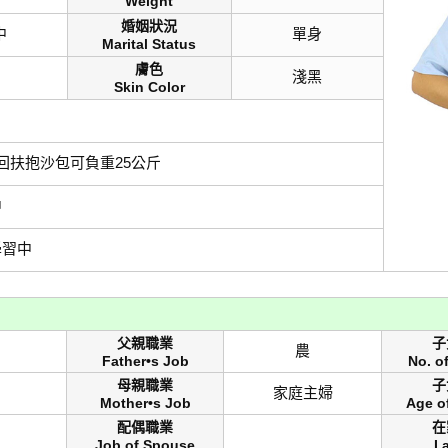
Weight
婚姻狀況
中
單身
Marital Status
膚色
淺黑
Skin Color
回扶抱沙包可負重25公斤
中
學習中
父親職業
子
農
Father•s Job
No. o
母親職業
子
家庭主婦
Mother•s Job
Age o
配偶職業
在
Job of Spouse
I